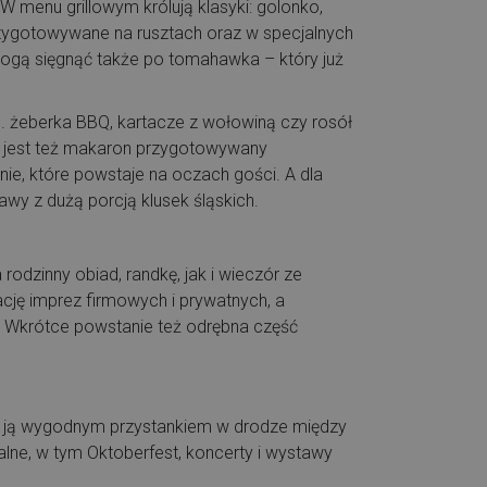
W menu grillowym królują klasyki: golonko,
rzygotowywane na rusztach oraz w specjalnych
 mogą sięgnąć także po tomahawka – który już
n. żeberka BBQ, kartacze z wołowiną czy rosół
ją jest też makaron przygotowywany
ie, które powstaje na oczach gości. A dla
awy z dużą porcją klusek śląskich.
rodzinny obiad, randkę, jak i wieczór ze
zację imprez firmowych i prywatnych, a
a. Wkrótce powstanie też odrębna część
yni ją wygodnym przystankiem w drodze między
lne, w tym Oktoberfest, koncerty i wystawy