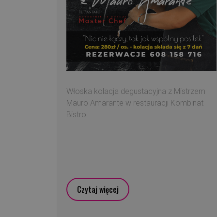
Włoska kolacja degustacyjna z Mistrzem
Mauro Amarante w restauracji Kombinat
Bistro
Czytaj więcej