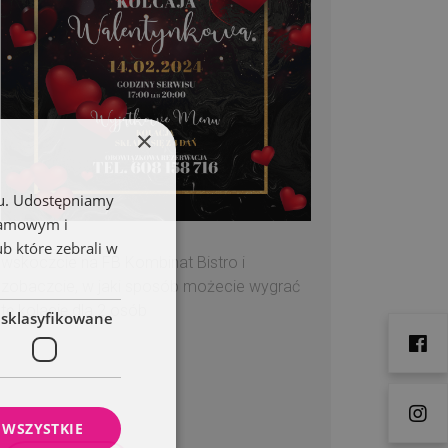
×
chu. Udostępniamy
klamowym i
ub które zebrali w
wskoczcie na FB Kombinat Bistro i
zobaczcie, w jaki sposób możecie wygrać
tę kolację dla 2 osób
esklasyfikowane
 WSZYSTKIE