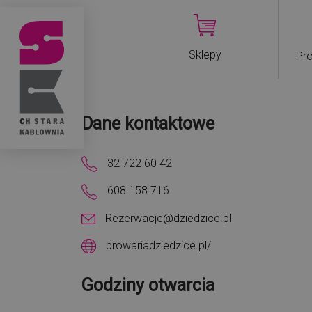
Sklepy
Pro
Dane kontaktowe
32 722 60 42
608 158 716
Rezerwacje@dziedzice.pl
browariadziedzice.pl/
Godziny otwarcia