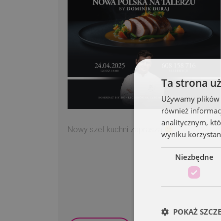
Ta strona u
Używamy plików co
również informac
analitycznym, któ
Nowy szef kuchni zaprasza
wyniku korzystani
Niezbędne
POKAŻ SZCZ