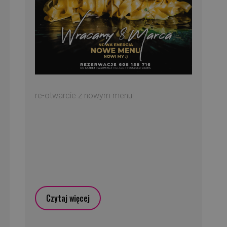
re-otwarcie z nowym menu!
Czytaj więcej