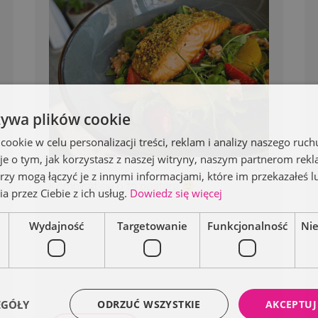
żywa plików cookie
okie w celu personalizacji treści, reklam i analizy naszego ru
je o tym, jak korzystasz z naszej witryny, naszym partnerom re
rzy mogą łączyć je z innymi informacjami, które im przekazałeś l
Kombinat się o to postara
a przez Ciebie z ich usług.
Dowiedz się więcej
Wydajność
Targetowanie
Funkcjonalność
Ni
EGÓŁY
ODRZUĆ WSZYSTKIE
AKCEPTUJ