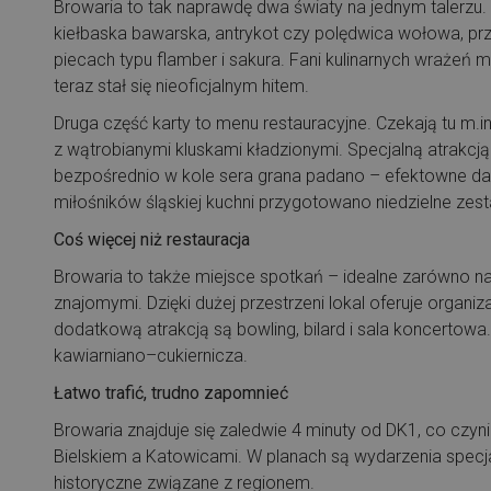
Browaria to tak naprawdę dwa światy na jednym talerzu. 
kiełbaska bawarska, antrykot czy polędwica wołowa, p
piecach typu flamber i sakura. Fani kulinarnych wrażeń
teraz stał się nieoficjalnym hitem.
Druga część karty to menu restauracyjne. Czekają tu m.i
z wątrobianymi kluskami kładzionymi. Specjalną atrakc
bezpośrednio w kole sera grana padano – efektowne dan
miłośników śląskiej kuchni przygotowano niedzielne zest
Coś więcej niż restauracja
Browaria to także miejsce spotkań – idealne zarówno na 
znajomymi. Dzięki dużej przestrzeni lokal oferuje organi
dodatkową atrakcją są bowling, bilard i sala koncertow
kawiarniano–cukiernicza.
Łatwo trafić, trudno zapomnieć
Browaria znajduje się zaledwie 4 minuty od DK1, co cz
Bielskiem a Katowicami. W planach są wydarzenia specja
historyczne związane z regionem.