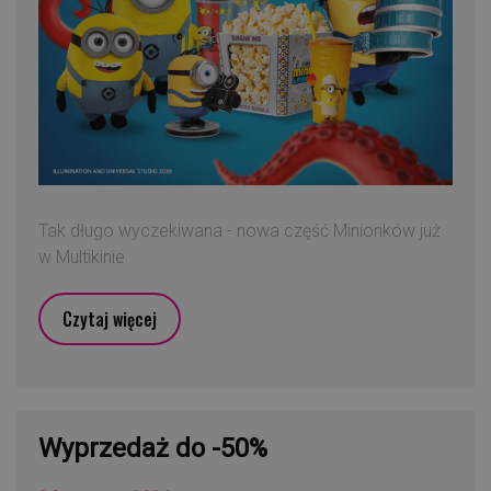
Tak długo wyczekiwana - nowa część Minionków już
w Multikinie
Czytaj więcej
Wyprzedaż do -50%