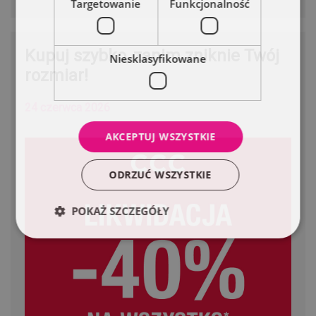
Targetowanie
Funkcjonalność
Kupuj szybko, zanim zniknie Twój
Niesklasyfikowane
rozmiar!
24 czerwca 2026
AKCEPTUJ WSZYSTKIE
ODRZUĆ WSZYSTKIE
POKAŻ SZCZEGÓŁY