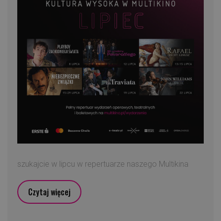
szukajcie w lipcu w repertuarze naszego Multikina
Czytaj więcej