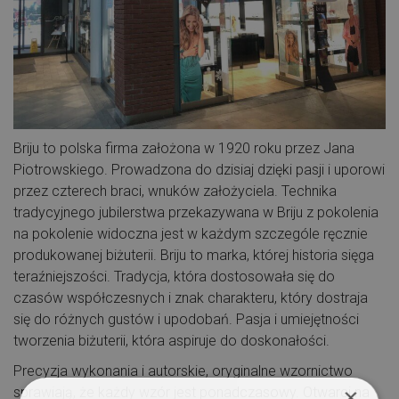
Briju to polska firma założona w 1920 roku przez Jana
Piotrowskiego. Prowadzona do dzisiaj dzięki pasji i uporowi
przez czterech braci, wnuków założyciela. Technika
tradycyjnego jubilerstwa przekazywana w Briju z pokolenia
na pokolenie widoczna jest w każdym szczególe ręcznie
produkowanej biżuterii. Briju to marka, której historia sięga
teraźniejszości. Tradycja, która dostosowała się do
czasów współczesnych i znak charakteru, który dostraja
się do różnych gustów i upodobań. Pasja i umiejętności
tworzenia biżuterii, która aspiruje do doskonałości.
Precyzja wykonania i autorskie, oryginalne wzornictwo
×
sprawiają, że każdy wzór jest ponadczasowy. Otwarci na