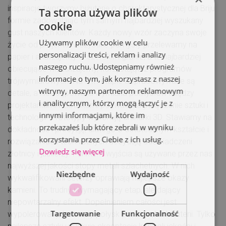
inspiracje tworzymy biżuterię o charakterystycznej dla Briju
Ta strona używa plików
formie zadowalając tym samym najbardziej wyszukany
cookie
gust naszych klientów. Każdy nowy wzór zaczyna swoje
Używamy plików cookie w celu
życie od projektu. Wszystkie pomysły przelewamy na
personalizacji treści, reklam i analizy
papier i analizujemy w szerokim gronie, a te najbardziej
naszego ruchu. Udostępniamy również
obiecujące wizualizujemy, korzystając z programów
informacje o tym, jak korzystasz z naszej
trójwymiarowych. Na tym etapie dopracowywane są
witryny, naszym partnerom reklamowym
detale, a nieskrępowana wymiana pomysłów między
i analitycznym, którzy mogą łączyć je z
projektantami i złotnikami pozwala na połączenie sztuki i
innymi informacjami, które im
technologii. Prototypy wykonują drukarki 3D. Stawiamy na
przekazałeś lub które zebrali w wyniku
dokładność i precyzję, dlatego o ostatecznym kształcie i
korzystania przez Ciebie z ich usług.
rozwiązaniach technicznych decydują doświadczeni
Dowiedz się więcej
złotnicy i jubilerzy. Punktem wyjścia są używane przez nas
najwyższej jakości stopy metali szlachetnych. W nich
Niezbędne
Wydajność
wykwalifikowani seterzy oprawiają najlepsze okazy
kamieni. To trudny i wymagający etap, ale dający
niepowtarzalny efekt. Dopełnieniem całości jest
Targetowanie
Funkcjonalność
wypolerowany, lustrzany połysk powierzchni biżuterii. Tylko