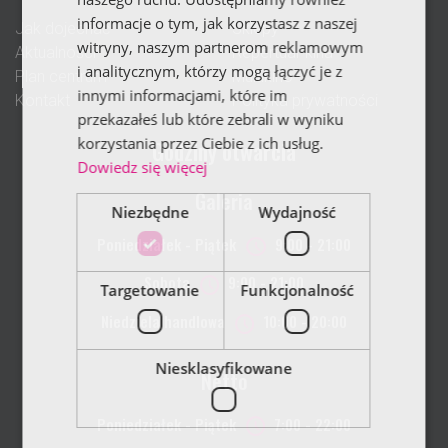
informacje o tym, jak korzystasz z naszej
Jak dojechać
Sklepy
witryny, naszym partnerom reklamowym
Aktualności
Repertuar kina
i analitycznym, którzy mogą łączyć je z
Plan centrum
Multikino
innymi informacjami, które im
Kontakt
Polityka prywatności
przekazałeś lub które zebrali w wyniku
korzystania przez Ciebie z ich usług.
Godziny otwarcia
Dowiedz się więcej
Galeria
Niezbędne
Wydajność
Poniedziałek - Piątek
9:00 - 21:00
Sobota
9:00 - 21:00
Targetowanie
Funkcjonalność
Niedziela handlowa
10:00 - 20:00
Niesklasyfikowane
Netto
Poniedziałek - Piątek
7:00 - 22:00