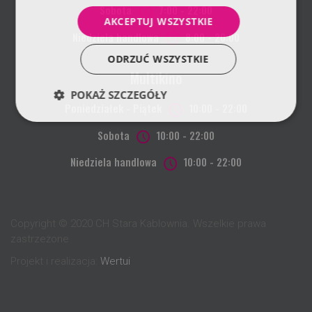
Sobota
7:00 - 22:00
AKCEPTUJ WSZYSTKIE
Niedziela handlowa
8:00 - 20:00
ODRZUĆ WSZYSTKIE
Multikino
POKAŻ SZCZEGÓŁY
Poniedziałek - Piątek
10:00 - 22:00
Sobota
10:00 - 22:00
Niedziela handlowa
10:00 - 22:00
Copyright © 2020 CH Stara Kablownia. Wszelkie prawa
zastrzeżone
Projekt i realizacja:
Wertui