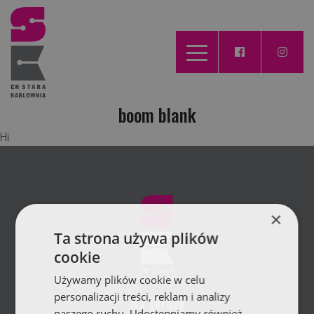
boom blank
Hi
×
Ta strona używa plików
cookie
Używamy plików cookie w celu
personalizacji treści, reklam i analizy
Na skróty
naszego ruchu. Udostępniamy również