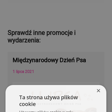
Sprawdź inne promocje i
wydarzenia:
Międzynarodowy Dzień Psa
1 lipca 2021
×
Ta strona używa plików
cookie