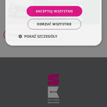
AKCEPTUJ WSZYSTKIE
ODRZUĆ WSZYSTKIE
Przeglądaj wszystkie promocje
POKAŻ SZCZEGÓŁY