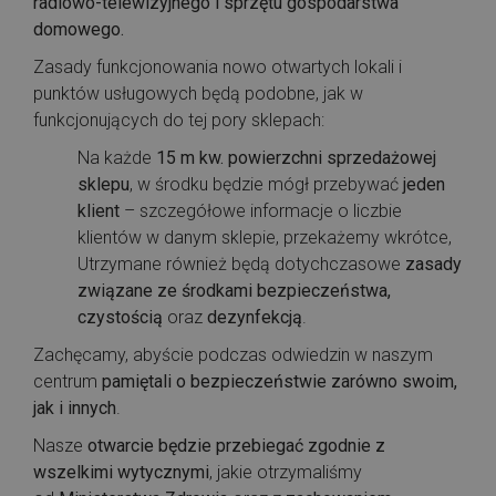
radiowo-telewizyjnego i sprzętu gospodarstwa
domowego.
Zasady funkcjonowania nowo otwartych lokali i
punktów usługowych będą podobne, jak w
funkcjonujących do tej pory sklepach:
Na każde
15 m kw. powierzchni sprzedażowej
sklepu
, w środku będzie mógł przebywać
jeden
klient
– szczegółowe informacje o liczbie
klientów w danym sklepie, przekażemy wkrótce,
Utrzymane również będą dotychczasowe
zasady
związane ze środkami bezpieczeństwa,
czystością
oraz
dezynfekcją
.
Zachęcamy, abyście podczas odwiedzin w naszym
centrum
pamiętali o bezpieczeństwie zarówno swoim,
jak i innych
.
Nasze
otwarcie będzie przebiegać zgodnie z
wszelkimi wytycznymi
, jakie otrzymaliśmy