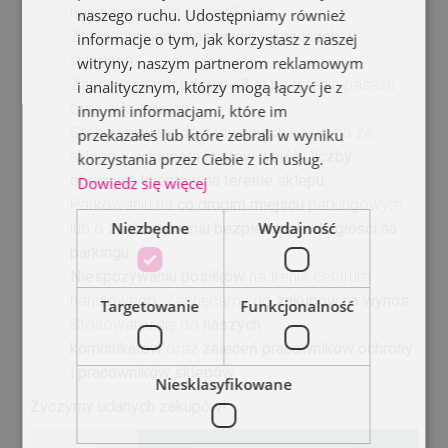
handlowego od strony Tesco,
naszego ruchu. Udostępniamy również
Zakładaniu
jednorazowych rękawiczek
w
informacje o tym, jak korzystasz z naszej
sklepach,
witryny, naszym partnerom reklamowym
Zachowywaniu
odstępu 2 m
na terenie pasażu
i analitycznym, którzy mogą łączyć je z
oraz w kolejkach,
innymi informacjami, które im
Stosowaniu się do wytycznych każdego ze
przekazałeś lub które zebrali w wyniku
sklepów w
kwestii limitów wejść
i
liczby
korzystania przez Ciebie z ich usług.
obecnych klientów na terenie sklepu
,
Dowiedz się więcej
Parkowaniu na
co drugim miejscu
parkingowym
Niezbędne
Wydajność
lub o
zachowywaniu bezpiecznej odległości na
parkingu
,
Niespożywaniu posiłków
na trenie centrum
handlowego. Zachęcamy do
zakupów na wynos
,
Targetowanie
Funkcjonalność
Stosowaniu się do
naszych
komunikatów
oraz
zaleceń pracowników ochrony
i pracowników sklepów
.
Niesklasyfikowane
Życzymy udanych zakupów!