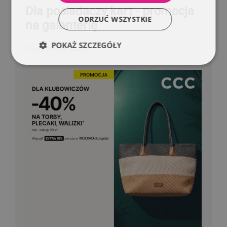
Dla posiadaczy kart - promocja
ODRZUĆ WSZYSTKIE
na galanterię
POKAŻ SZCZEGÓŁY
19 czerwca 2026