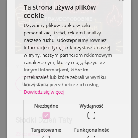
Ta strona używa plików
cookie
Używamy plików cookie w celu
personalizacji treści, reklam i analizy
naszego ruchu. Udostępniamy również
informacje o tym, jak korzystasz z naszej
witryny, naszym partnerom reklamowym
i analitycznym, którzy mogą łączyć je z
mamy rozwiązanie
innymi informacjami, które im
przekazałeś lub które zebrali w wyniku
Czytaj więcej
korzystania przez Ciebie z ich usług.
Dowiedz się więcej
Niezbędne
Wydajność
Słodki Dzień Taty
Targetowanie
Funkcjonalność
23 czerwca 2026