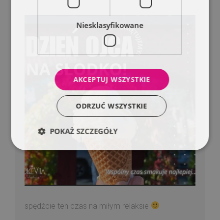
Niesklasyfikowane
AKCEPTUJ WSZYSTKIE
ODRZUĆ WSZYSTKIE
POKAŻ SZCZEGÓŁY
spędźcie ten czas na miłym relaksie