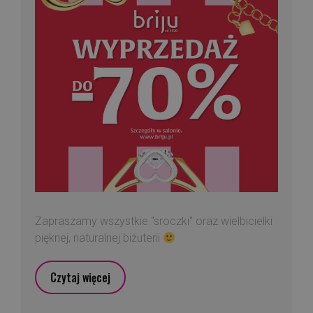
Zapraszamy wszystkie "sroczki" oraz wielbicielki
pięknej, naturalnej biżuterii
Czytaj więcej