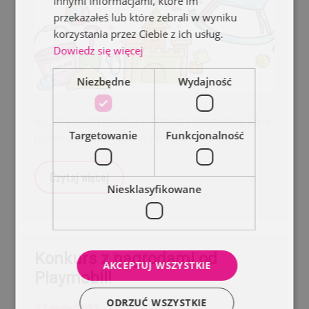
innymi informacjami, które im
przekazałeś lub które zebrali w wyniku
korzystania przez Ciebie z ich usług.
Dowiedz się więcej
Niezbędne
Wydajność
wpadajcie do naszego Skrzata i zobaczcie, jakie
Targetowanie
Funkcjonalność
piękne zabawki mają w ofercie!
Czytaj więcej
Niesklasyfikowane
Konkurs z nagrodami od
AKCEPTUJ WSZYSTKIE
Playmobil!
ODRZUĆ WSZYSTKIE