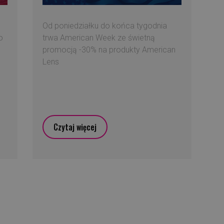
Od poniedziałku do końca tygodnia
o
trwa American Week ze świetną
promocją -30% na produkty American
Lens
Czytaj więcej