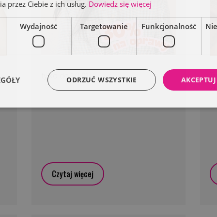
a przez Ciebie z ich usług.
Dowiedz się więcej
Wydajność
Targetowanie
Funkcjonalność
Ni
tylko do 10.01!
Ty
EGÓŁY
ODRZUĆ WSZYSTKIE
AKCEPTUJ
z
Czytaj więcej