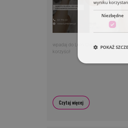
wyniku korzystani
Niezbędne
wpadaj do Lumi Claro - czeka więcej
POKAŻ SZCZ
korzyści!
Czytaj więcej