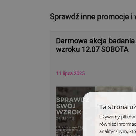
Sprawdź inne promocje i 
Darmowa akcja badania
wzroku 12.07 SOBOTA
11 lipca 2025
Ta strona u
Używamy plików co
również informac
analitycznym, któ