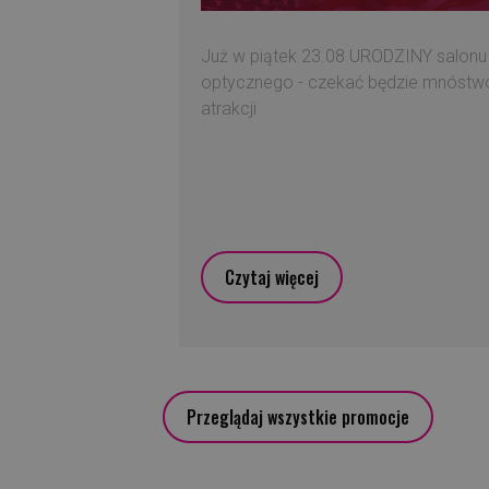
Już w piątek 23.08 URODZINY salonu
optycznego - czekać będzie mnóstw
atrakcji
Czytaj więcej
Przeglądaj wszystkie promocje