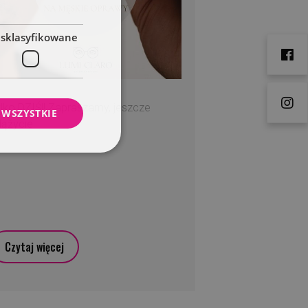
esklasyfikowane
lko DZIŚ!! Zapraszamy, jeszcze
 WSZYSTKIE
dążycie
Czytaj więcej