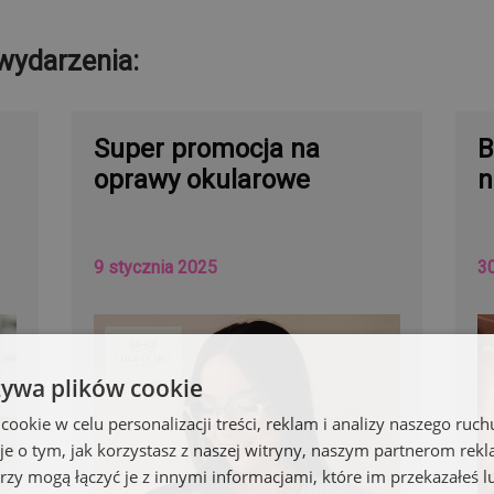
wydarzenia:
Super promocja na
B
oprawy okularowe
n
9 stycznia 2025
3
żywa plików cookie
okie w celu personalizacji treści, reklam i analizy naszego ru
je o tym, jak korzystasz z naszej witryny, naszym partnerom re
rzy mogą łączyć je z innymi informacjami, które im przekazałeś l