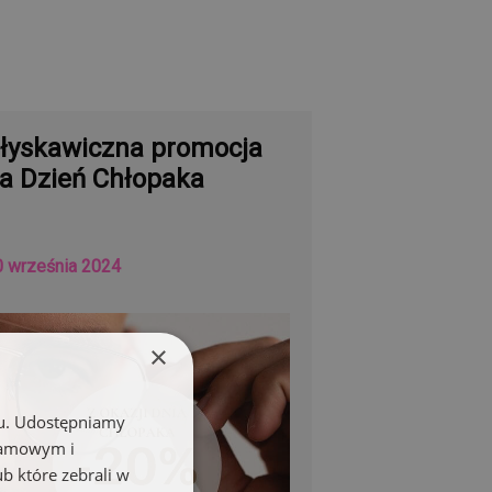
łyskawiczna promocja
a Dzień Chłopaka
0 września 2024
×
chu. Udostępniamy
klamowym i
ub które zebrali w