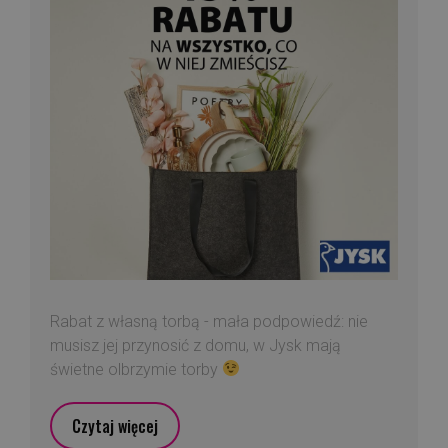
Rabat z własną torbą - mała podpowiedź: nie
musisz jej przynosić z domu, w Jysk mają
świetne olbrzymie torby
Czytaj więcej