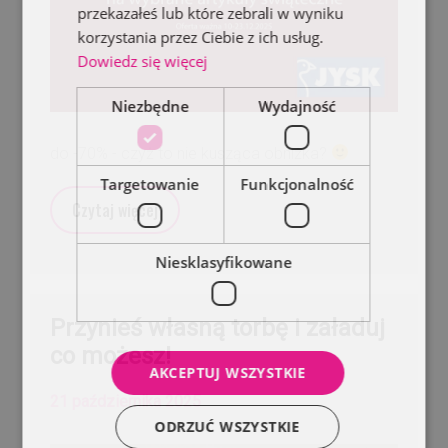
przekazałeś lub które zebrali w wyniku
korzystania przez Ciebie z ich usług.
Dowiedz się więcej
Niezbędne
Wydajność
do -70% - czyż to nie kusząca obniżka?
Targetowanie
Funkcjonalność
Czytaj więcej
Niesklasyfikowane
Przynieś własną torbę i załaduj
co możesz!
AKCEPTUJ WSZYSTKIE
21 października 2025
ODRZUĆ WSZYSTKIE