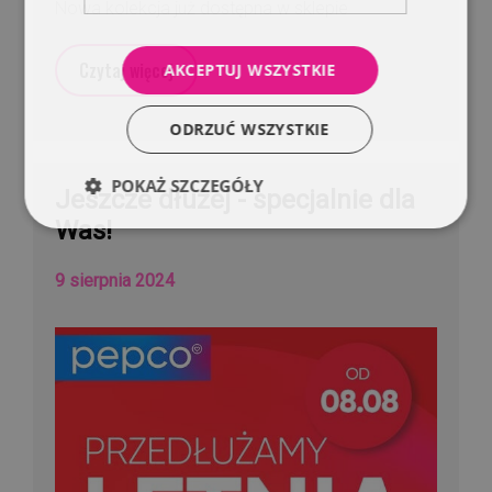
Nowa kolekcja już dostępna w sklepie
Czytaj więcej
AKCEPTUJ WSZYSTKIE
ODRZUĆ WSZYSTKIE
POKAŻ SZCZEGÓŁY
Jeszcze dłużej - specjalnie dla
Was!
9 sierpnia 2024