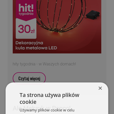
hity tygodnia - w Waszych domach!
Czytaj więcej
×
Ta strona używa plików
cookie
Ale Meksyk w Pepco!
Używamy plików cookie w celu