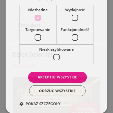
Niezbędne
Wydajność
nie wszystko będzie zamknięte
Czytaj więcej
Targetowanie
Funkcjonalność
Niesklasyfikowane
Dzień Dziecka!
22 maja 2026
AKCEPTUJ WSZYSTKIE
ODRZUĆ WSZYSTKIE
POKAŻ SZCZEGÓŁY