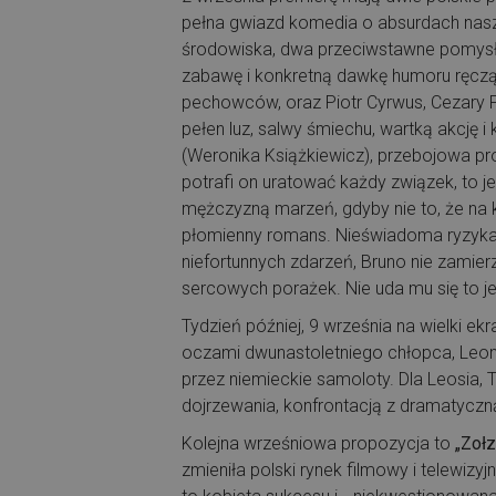
pełna gwiazd komedia o absurdach naszej
środowiska, dwa przeciwstawne pomysły
zabawę i konkretną dawkę humoru ręczą 
pechowców, oraz Piotr Cyrwus, Cezary 
pełen luz, salwy śmiechu, wartką akcję 
(Weronika Książkiewicz), przebojowa pr
potrafi on uratować każdy związek, to j
mężczyzną marzeń, gdyby nie to, że na k
płomienny romans. Nieświadoma ryzyka M
niefortunnych zdarzeń, Bruno nie zamie
sercowych porażek. Nie uda mu się to j
Tydzień później, 9 września na wielki ek
oczami dwunastoletniego chłopca, Leon
przez niemieckie samoloty. Dla Leosia, 
dojrzewania, konfrontacją z dramatyczną
Kolejna wrześniowa propozycja to
„Zołz
zmieniła polski rynek filmowy i telewiz