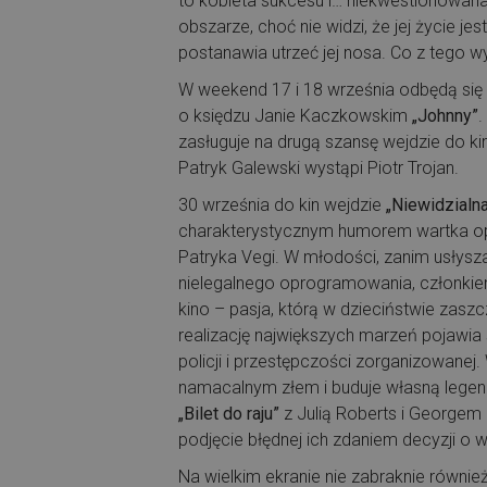
to kobieta sukcesu i… niekwestionowana 
obszarze, choć nie widzi, że jej życie je
postanawia utrzeć jej nosa. Co z tego 
W weekend 17 i 18 września odbędą się 
o księdzu Janie Kaczkowskim
„Johnny”
.
zasługuje na drugą szansę wejdzie do k
Patryk Galewski wystąpi Piotr Trojan.
30 września do kin wejdzie
„Niewidzialn
charakterystycznym humorem wartka opow
Patryka Vegi. W młodości, zanim usłys
nielegalnego oprogramowania, członkie
kino – pasja, którą w dzieciństwie zaszc
realizację największych marzeń pojawia 
policji i przestępczości zorganizowanej
namacalnym złem i buduje własną leg
„Bilet do raju”
z Julią Roberts i Georgem
podjęcie błędnej ich zdaniem decyzji o 
Na wielkim ekranie nie zabraknie równie