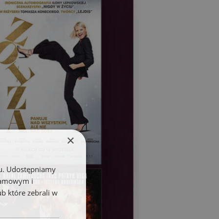
×
chu. Udostępniamy
klamowym i
ub które zebrali w