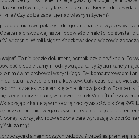
zołza. Jednym skinieniem kreuje gwiazdy, a drugim je unicestwi
st dalekie od świata, który kreuje na ekranie. Kiedy jednak wydaje
wyniknie? Czy Zołza zapanuje nad własnym życiem?
przedpremierowe pokazy jednego z najbardziej wyczekiwanych fi
 Oparta na prawdziwej historii opowieść o miłości do świata i d
in 23 września. W roli księdza Kaczkowskiego widzowie zobaczą
a wojna”
. To nie będzie dokument, pomnik czy gloryfikacja. To 
ieść o sobie samym, odkrywająca kulisy życia i kariery najba
zał o nim świat, próbował wszystkiego. Był komputerowcem i a
m gangu, a nawet dilerem narkotyków. Cały czas jednak wiedzi
zepił mu dziadek. A celem kręcenie filmów, jakich w Polsce nikt
się, kiedy poprzez pracę w telewizji Patryk Vega (Rafał Zawieru
. Wkraczając z kamerą w mroczną rzeczywistość, o której 99% lud
endę bezkompromisowego reżysera. Tego samego dnia premier
 Clooney, którzy jako rozwiedziona para wyruszają w podróż na 
wyjściu za mąż.
ż propozycji dla najmłodszych widzów. 9 września premierę ma 