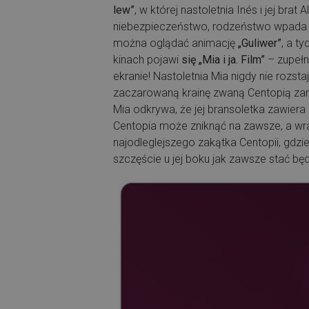
lew”
, w której nastoletnia Inés i jej bra
niebezpieczeństwo, rodzeństwo wpada 
można oglądać animację
„Guliwer”
, a t
kinach pojawi
się „Mia i ja. Film”
– zupełn
ekranie! Nastoletnia Mia nigdy nie rozstaj
zaczarowaną krainę zwaną Centopią zamie
Mia odkrywa, że jej bransoletka zawiera 
Centopia może zniknąć na zawsze, a wra
najodleglejszego zakątka Centopii, gdz
szczęście u jej boku jak zawsze stać bę