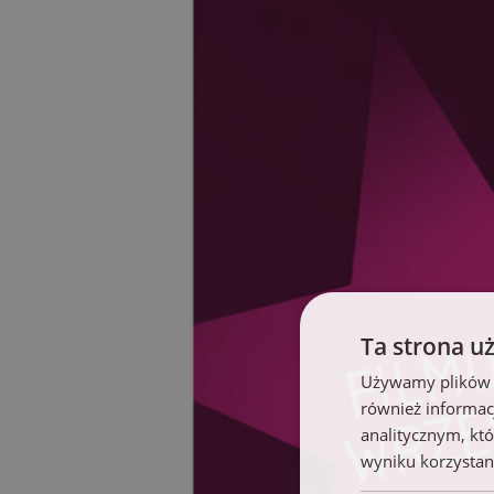
Ta strona u
Używamy plików co
również informac
analitycznym, któ
wyniku korzystani