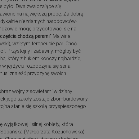
ie było. Dwa zwalczające się
tawione na największą próbę. Za dobrą
radykalnie niezdarnych narodowców-
 Widzowie mogę przygotować się na
częścia chodzą parami”
Malwina
ski), wziętym terapeucie par. Choć
rof. Przystojny i zabawny, mógłby być
ha, który z hukiem kończy najbardziej
 jej życiu rozpoczyna się seria
musi znaleźć przyczynę swoich
braz wojny z sowietami widziany
ynek jego szkoły zostaje zbombardowany
 wojna stanie się szkołą przyspieszonego
wyjątkowej i silnej kobiety, która
Anna Sobańska (Małgorzata Kożuchowska)