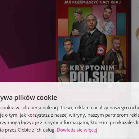
żywa plików cookie
okie w celu personalizacji treści, reklam i analizy naszego ru
je o tym, jak korzystasz z naszej witryny, naszym partnerom re
rzy mogą łączyć je z innymi informacjami, które im przekazałeś l
a przez Ciebie z ich usług.
Dowiedz się więcej