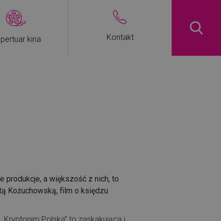
Kontakt
pertuar kina
 produkcje, a większość z nich, to
tą Kożuchowską, film o księdzu
. „Kryptonim Polska” to zaskakująca i