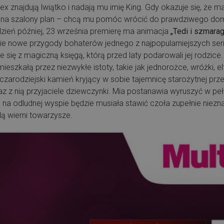
t Alex znajdują lwiątko i nadają mu imię King. Gdy okazuje się, że 
na szalony plan – chcą mu pomóc wrócić do prawdziwego domu
ydzień później, 23 września premierę ma animacja
„Tedi i szmara
ie nowe przygody bohaterów jednego z najpopularniejszych serial
e się z magiczną księgą, którą przed laty podarowali jej rodzice. 
szkałą przez niezwykłe istoty, takie jak jednorożce, wróżki, e
czarodziejski kamień kryjący w sobie tajemnicę starożytnej prze
z z nią przyjaciele dziewczynki. Mia postanawia wyruszyć w p
ie na odludnej wyspie będzie musiała stawić czoła zupełnie ni
dą wierni towarzysze.