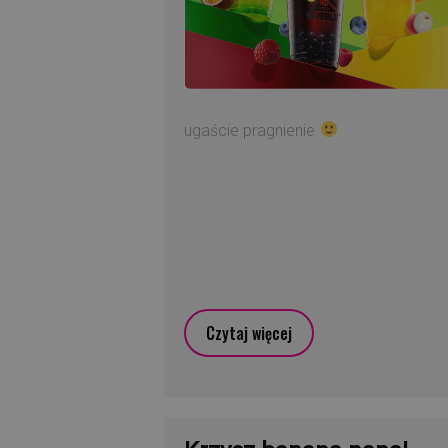
ugaście pragnienie
Czytaj więcej