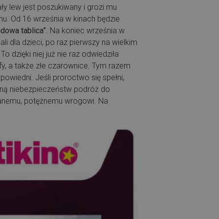
mały lew jest poszukiwany i grozi mu
. Od 16 września w kinach będzie
gdowa tablica”
. Na koniec września w
i dla dzieci, po raz pierwszy na wielkim
To dzięki niej już nie raz odwiedziła
lfy, a także złe czarownice. Tym razem
powiedni. Jeśli proroctwo się spełni,
ełną niebezpieczeństw podróż do
eznanemu, potężnemu wrogowi. Na