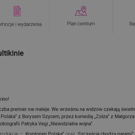
Plan centrum
Re
mocje i wydarzenia
tikinie
kino!
iczba premier nie maleje. We wrześniu na widzów czekają świetne
u Polska” z Borysem Szycem, przez komedię „Zołza” z Małgorza
iografii Patryka Vegi „Niewidzialna wojna”.
produkcje –
„Kryptonim Polska”
oraz
„Szczęścia chodzą parami”