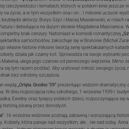
 rzeczywistości i tematach, których w polskim kinie jeszcze n
 na życie, a w tym wszystkim ona i on… I miłosne uczucie wys
bezbłędni aktorzy: Borys Szyc i Maciej Musiałowski, w rolach 
Pazura i debiutująca na dużym ekranie Magdalena Maścianica.
i kompletny brak cenzury. Natomiast w komedii romantycznej​
„Sz
ojektantka samochodów, zakochuje się w Brunonie (Michał Żuraw
ego własne historie miłosne tworzą serię spektakularnych katast
obiety działa jak czarny kot. Sprowadza na swoje wybranki pec
alwina, ulega jego czarowi od pierwszego wejrzenia. Mimo że w
rza się tym razem poddać. Aby uratować miłość swojego życia, 
ednak bez odrobiny szczęścia.
ran wejdą
„Orlęta. Grodno ’39”
prezentując widzom dramatyczny o
a. W dniu rozpoczęcia roku szkolnego, 1 września 1939 r. bud
Tadka, Eweliny oraz tysięcy polskich dzieci, rozpoczynająca się
 historią pisaną przez dorosłych.
a”
. 16 września widzowie poznają zabawną i wzruszającą historię 
yjny. Kobiety, która panuje nad wszystkim, ale… nie nad sobą. 