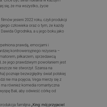
a. Chce być silna i idealna w każdym
 jej się, że ma wszystko, życie
lmów jesieni 2022 roku, czyli produkcji
rugiego człowieka oraz o tym, że każdy
 Dawida Ogrodnika, a u jego boku jako
wypełniona prawdą, emocjami i
rdziej kontrowersyjnego reżysera –
nimatorem, piłkarzem, sprzedawcą
ał, że jego prawdziwym powołaniem jest
 jeszcze nie stworzył. Szansa na
cha) poznaje bezwzględny świat polskiej
zi nie ma pojęcia, Vega mierzy się z
ę ma również komedia romantyczna
wyspę Bali, aby odwieść córkę od
produkcja familijna
„King: mój przyjaciel