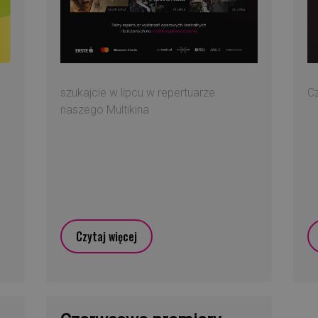
szukajcie w lipcu w repertuarze
C
naszego Multikina
Czytaj więcej