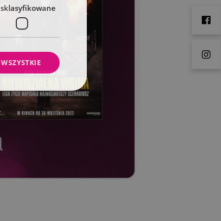
esklasyfikowane
 WSZYSTKIE