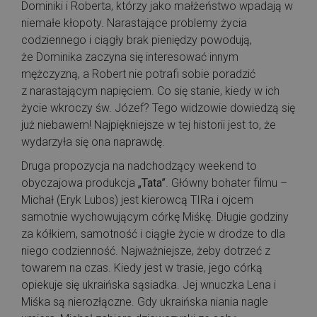
Dominiki i Roberta, którzy jako małżeństwo wpadają w
niemałe kłopoty. Narastające problemy życia
codziennego i ciągły brak pieniędzy powodują,
że Dominika zaczyna się interesować innym
mężczyzną, a Robert nie potrafi sobie poradzić
z narastającym napięciem. Co się stanie, kiedy w ich
życie wkroczy św. Józef? Tego widzowie dowiedzą się
już niebawem! Najpiękniejsze w tej historii jest to, że
wydarzyła się ona naprawdę.
Druga propozycja na nadchodzący weekend to
obyczajowa produkcja
„Tata”
. Główny bohater filmu –
Michał (Eryk Lubos) jest kierowcą TIRa i ojcem
samotnie wychowującym córkę Miśkę. Długie godziny
za kółkiem, samotność i ciągłe życie w drodze to dla
niego codzienność. Najważniejsze, żeby dotrzeć z
towarem na czas. Kiedy jest w trasie, jego córką
opiekuje się ukraińska sąsiadka. Jej wnuczka Lena i
Miśka są nierozłączne. Gdy ukraińska niania nagle