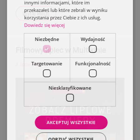
innymi informacjami, które im
przekazałeś lub które zebrali w wyniku
Czytaj więcej
korzystania przez Ciebie z ich usług.
Dowiedz się więcej
Niezbędne
Wydajność
Filmowy lipiec w Multikinie
Targetowanie
Funkcjonalność
3 lipca 2026
Niesklasyfikowane
AKCEPTUJ WSZYSTKIE
ODRZUĆ WSZYSTKIE