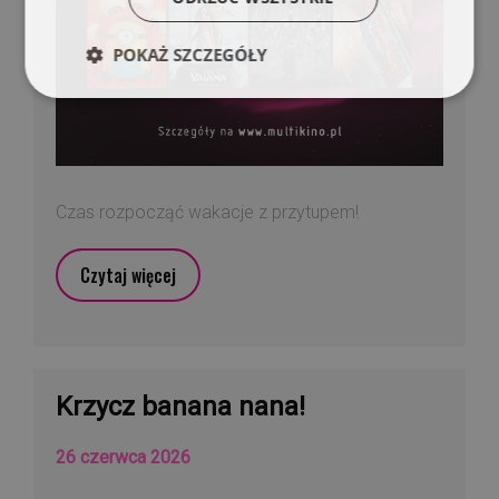
POKAŻ SZCZEGÓŁY
Czas rozpocząć wakacje z przytupem!
Czytaj więcej
Krzycz banana nana!
26 czerwca 2026