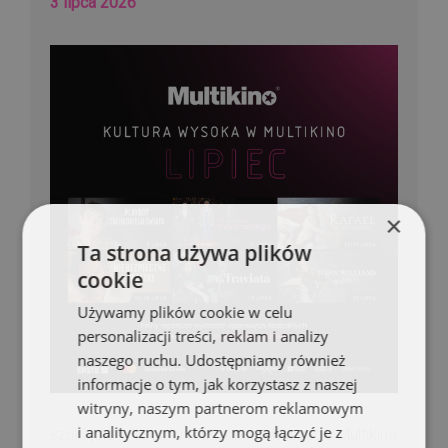
3 lipca 2026
×
Ta strona używa plików
cookie
Używamy plików cookie w celu
personalizacji treści, reklam i analizy
naszego ruchu. Udostępniamy również
informacje o tym, jak korzystasz z naszej
witryny, naszym partnerom reklamowym
i analitycznym, którzy mogą łączyć je z
szukajcie w lipcu w repertuarze naszego Multikina