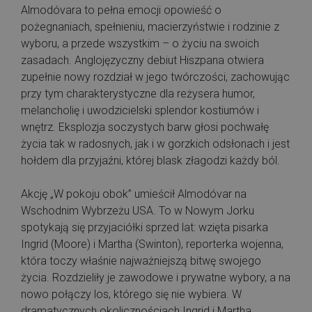
Almodóvara to pełna emocji opowieść o
pożegnaniach, spełnieniu, macierzyństwie i rodzinie z
wyboru, a przede wszystkim – o życiu na swoich
zasadach. Anglojęzyczny debiut Hiszpana otwiera
zupełnie nowy rozdział w jego twórczości, zachowując
przy tym charakterystyczne dla reżysera humor,
melancholię i uwodzicielski splendor kostiumów i
wnętrz. Eksplozja soczystych barw głosi pochwałę
życia tak w radosnych, jak i w gorzkich odsłonach i jest
hołdem dla przyjaźni, której blask złagodzi każdy ból.
Akcję „W pokoju obok” umieścił Almodóvar na
Wschodnim Wybrzeżu USA. To w Nowym Jorku
spotykają się przyjaciółki sprzed lat: wzięta pisarka
Ingrid (Moore) i Martha (Swinton), reporterka wojenna,
która toczy właśnie najważniejszą bitwę swojego
życia. Rozdzieliły je zawodowe i prywatne wybory, a na
nowo połączy los, którego się nie wybiera. W
dramatycznych okolicznościach Ingrid i Martha