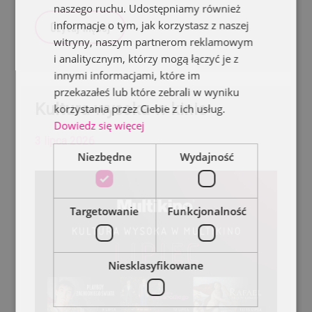
naszego ruchu. Udostępniamy również
informacje o tym, jak korzystasz z naszej
Czytaj więcej
witryny, naszym partnerom reklamowym
i analitycznym, którzy mogą łączyć je z
innymi informacjami, które im
przekazałeś lub które zebrali w wyniku
Kultura wysoka w kinie
korzystania przez Ciebie z ich usług.
Dowiedz się więcej
3 lipca 2026
Niezbędne
Wydajność
Targetowanie
Funkcjonalność
Niesklasyfikowane