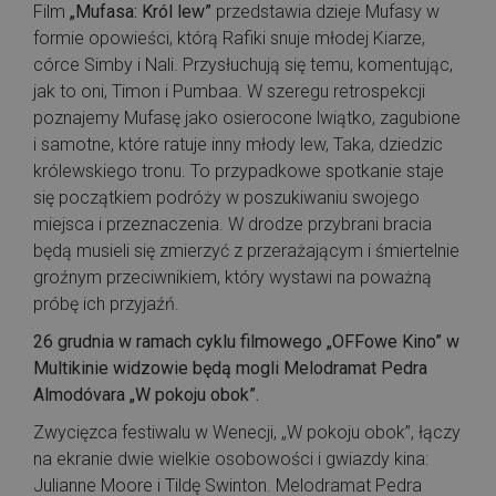
Film
„Mufasa: Król lew”
przedstawia dzieje Mufasy w
formie opowieści, którą Rafiki snuje młodej Kiarze,
córce Simby i Nali. Przysłuchują się temu, komentując,
jak to oni, Timon i Pumbaa. W szeregu retrospekcji
poznajemy Mufasę jako osierocone lwiątko, zagubione
i samotne, które ratuje inny młody lew, Taka, dziedzic
królewskiego tronu. To przypadkowe spotkanie staje
się początkiem podróży w poszukiwaniu swojego
miejsca i przeznaczenia. W drodze przybrani bracia
będą musieli się zmierzyć z przerażającym i śmiertelnie
groźnym przeciwnikiem, który wystawi na poważną
próbę ich przyjaźń.
26 grudnia w ramach cyklu filmowego „OFFowe Kino” w
Multikinie widzowie będą mogli Melodramat Pedra
Almodóvara „W pokoju obok”.
Zwycięzca festiwalu w Wenecji, „W pokoju obok”, łączy
na ekranie dwie wielkie osobowości i gwiazdy kina:
Julianne Moore i Tildę Swinton. Melodramat Pedra