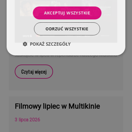
AKCEPTUJ WSZYSTKIE
ODRZUĆ WSZYSTKIE
POKAŻ SZCZEGÓŁY
szukajcie w lipcu w repertuarze naszego Multikina
Czytaj więcej
Filmowy lipiec w Multikinie
3 lipca 2026