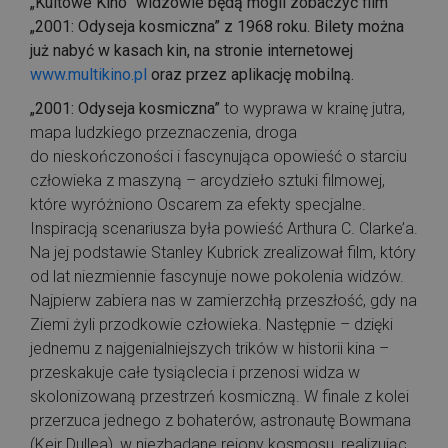
„Kultowe Kino” widzowie będą mogli zobaczyć film
„2001: Odyseja kosmiczna” z 1968 roku. Bilety można
już nabyć w kasach kin, na stronie internetowej
www.multikino.pl
oraz przez aplikację mobilną.
„2001: Odyseja kosmiczna”
to wyprawa w krainę jutra,
mapa ludzkiego przeznaczenia, droga
do nieskończoności i fascynująca opowieść o starciu
człowieka z maszyną – arcydzieło sztuki filmowej,
które wyróżniono Oscarem za efekty specjalne.
Inspiracją scenariusza była powieść Arthura C. Clarke’a.
Na jej podstawie Stanley Kubrick zrealizował film, który
od lat niezmiennie fascynuje nowe pokolenia widzów.
Najpierw zabiera nas w zamierzchłą przeszłość, gdy na
Ziemi żyli przodkowie człowieka. Następnie – dzięki
jednemu z najgenialniejszych trików w historii kina –
przeskakuje całe tysiąclecia i przenosi widza w
skolonizowaną przestrzeń kosmiczną. W finale z kolei
przerzuca jednego z bohaterów, astronautę Bowmana
(Keir Dullea), w niezbadane rejony kosmosu, realizując