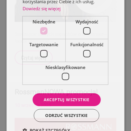
korzystania przez Ciebie z ich usług.
Dowiedz się więcej
Niezbędne
Wydajność
Spróbujcie nowych zapachów w Rossmann i
łapcie promocję!
Targetowanie
Funkcjonalność
Czytaj więcej
Niesklasyfikowane
RossmanNOWA promocja!
AKCEPTUJ WSZYSTKIE
10 września 2025
ODRZUĆ WSZYSTKIE
POKAŻ SZCZEGÓŁY