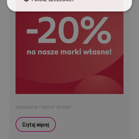
wpadajcie i łapcie okazje!
Czytaj więcej