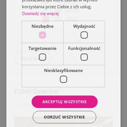
korzystania przez Ciebie z ich usług.
Dowiedz się więcej
Niezbędne
Wydajność
nie wszystko będzie zamknięte
Targetowanie
Funkcjonalność
Czytaj więcej
Niesklasyfikowane
Dzień Dziecka!
AKCEPTUJ WSZYSTKIE
22 maja 2026
ODRZUĆ WSZYSTKIE