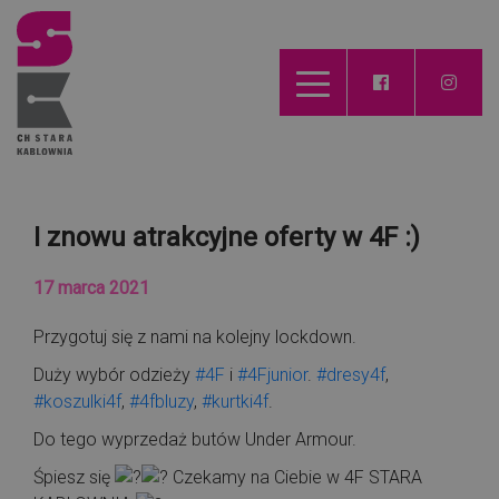
I znowu atrakcyjne oferty w 4F :)
17 marca 2021
Przygotuj się z nami na kolejny lockdown.
Duży wybór odzieży
#4F
i
#4Fjunior
.
#dresy4f
,
#koszulki4f
,
#4fbluzy
,
#kurtki4f
.
Do tego wyprzedaż butów Under Armour.
Śpiesz się
Czekamy na Ciebie w 4F STARA