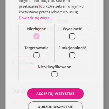
innymi informacjami, które im
przekazałeś lub które zebrali w wyniku
korzystania przez Ciebie z ich usług.
Dowiedz się więcej
Niezbędne
Wydajność
Targetowanie
Funkcjonalność
nie wszystko będzie zamknięte
Czytaj więcej
Niesklasyfikowane
Dzień Dziecka!
AKCEPTUJ WSZYSTKIE
22 maja 2026
ODRZUĆ WSZYSTKIE