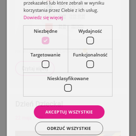
przekazałeś lub które zebrali w wyniku
korzystania przez Ciebie z ich usług.
Dowiedz się więcej
Niezbędne
Wydajność
nie wszystko będzie zamknięte
Targetowanie
Funkcjonalność
Czytaj więcej
Niesklasyfikowane
Dzień Dziecka!
AKCEPTUJ WSZYSTKIE
22 maja 2026
ODRZUĆ WSZYSTKIE