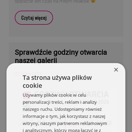
spędźcie ten czas na miłym relaksie
Czytaj więcej
Sprawdźcie godziny otwarcia
naszej galerii
×
22 maja 2026
Ta strona używa plików
cookie
Używamy plików cookie w celu
personalizacji treści, reklam i analizy
naszego ruchu. Udostępniamy również
informacje o tym, jak korzystasz z naszej
witryny, naszym partnerom reklamowym
i analitycznym, którzy mogą łączyć je z