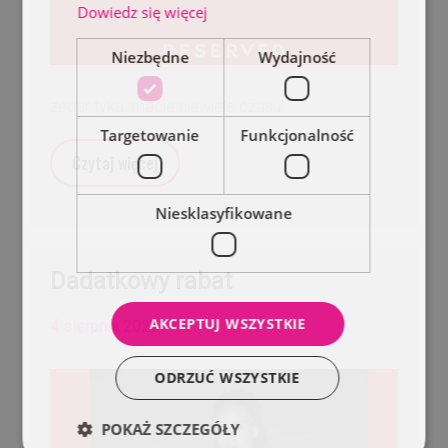
Dowiedz się więcej
Niezbędne
Wydajność
zegar tyka, macie niewiele czasu!
Targetowanie
Funkcjonalność
Czytaj więcej
Niesklasyfikowane
Dadatkowy rabat
AKCEPTUJ WSZYSTKIE
4 sierpnia 2022
ODRZUĆ WSZYSTKIE
POKAŻ SZCZEGÓŁY