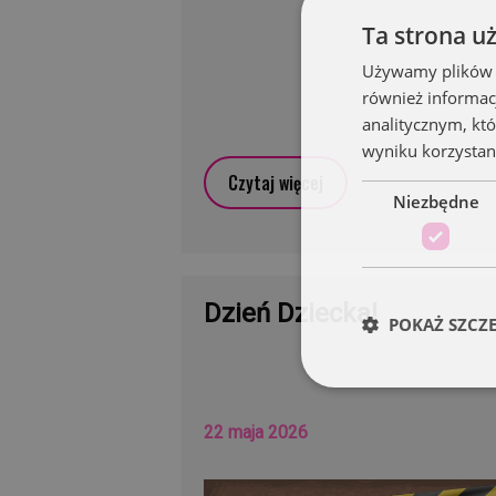
Ta strona u
Używamy plików co
również informac
analitycznym, któ
wyniku korzystani
Czytaj więcej
Niezbędne
Dzień Dziecka!
POKAŻ SZCZ
22 maja 2026