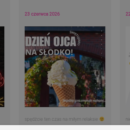
23 czerwca 2026
2
spędźcie ten czas na miłym relaksie
n