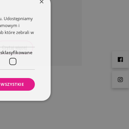
×
chu. Udostępniamy
klamowym i
ub które zebrali w
Czytaj więcej
esklasyfikowane
 WSZYSTKIE