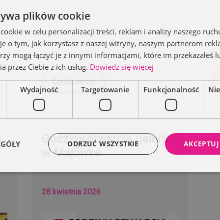
żywa plików cookie
okie w celu personalizacji treści, reklam i analizy naszego ru
je o tym, jak korzystasz z naszej witryny, naszym partnerom re
rzy mogą łączyć je z innymi informacjami, które im przekazałeś l
a przez Ciebie z ich usług.
Dowiedz się więcej
Czytaj więcej
Wydajność
Targetowanie
Funkcjonalność
Ni
Godziny otwarcia galerii
EGÓŁY
ODRZUĆ WSZYSTKIE
AKCEPTUJ
w Majówke
28 kwietnia 2026