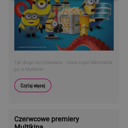
Tak długo wyczekiwana - nowa część Minionków
już w Multikinie
Czytaj więcej
Czerwcowe premiery
Multikina...