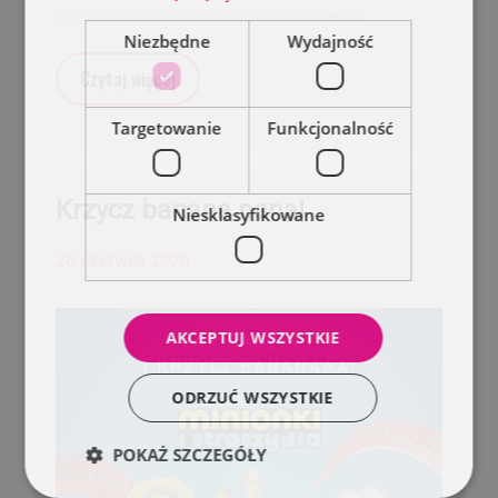
Czas rozpocząć wakacje z przytupem!
Niezbędne
Wydajność
Czytaj więcej
Targetowanie
Funkcjonalność
Krzycz banana nana!
Niesklasyfikowane
26 czerwca 2026
AKCEPTUJ WSZYSTKIE
ODRZUĆ WSZYSTKIE
POKAŻ SZCZEGÓŁY