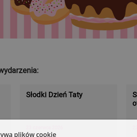
wydarzenia:
Słodki Dzień Taty
S
o
23 czerwca 2026
2
żywa plików cookie