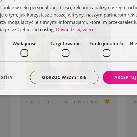
okie w celu personalizacji treści, reklam i analizy naszego ru
je o tym, jak korzystasz z naszej witryny, naszym partnerom re
rzy mogą łączyć je z innymi informacjami, które im przekazałeś l
a przez Ciebie z ich usług.
Dowiedz się więcej
Wydajność
Targetowanie
Funkcjonalność
Ni
EGÓŁY
ODRZUĆ WSZYSTKIE
AKCEPTUJ
spędźcie ten czas na miłym relaksie
n