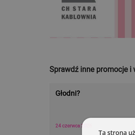
Sprawdź inne promocje i 
Głodni?
24 czerwca 2026
Ta strona u