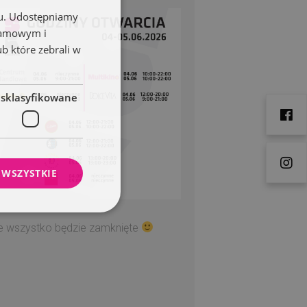
chu. Udostępniamy
klamowym i
ub które zebrali w
esklasyfikowane
 WSZYSTKIE
ie wszystko będzie zamknięte