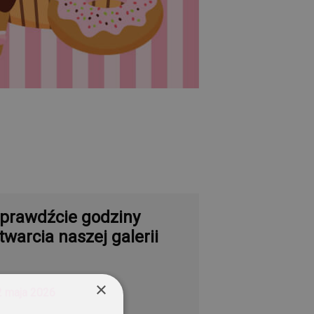
prawdźcie godziny
twarcia naszej galerii
×
2 maja 2026