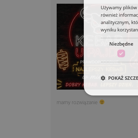
Używamy plików co
również informac
analitycznym, któ
wyniku korzystani
Niezbędne
POKAŻ SZCZ
mamy rozwiązanie