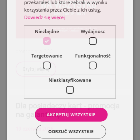
przekazałeś lub które zebrali w wyniku
korzystania przez Ciebie z ich usług.
Dowiedz się więcej
Niezbędne
Wydajność
promocja w CCC
Targetowanie
Funkcjonalność
Czytaj więcej
Niesklasyfikowane
Dla posiadaczy kart - promocja
na galanterię
AKCEPTUJ WSZYSTKIE
19 czerwca 2026
ODRZUĆ WSZYSTKIE