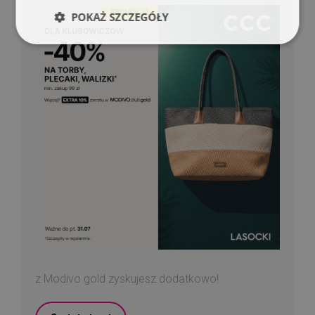
POKAŻ SZCZEGÓŁY
z Modivo gold zyskujesz dodatkowo!