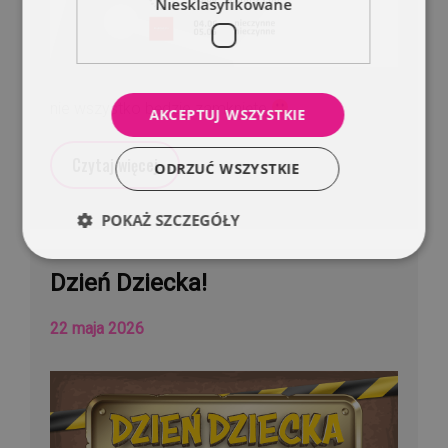
Niesklasyfikowane
nie wszystko będzie zamknięte
AKCEPTUJ WSZYSTKIE
Czytaj więcej
ODRZUĆ WSZYSTKIE
POKAŻ SZCZEGÓŁY
Dzień Dziecka!
22 maja 2026