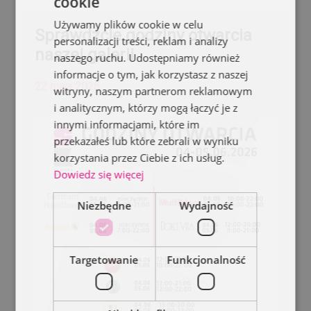
cookie
Używamy plików cookie w celu
Sprawdźcie godziny otwarcia
personalizacji treści, reklam i analizy
naszej galerii
naszego ruchu. Udostępniamy również
informacje o tym, jak korzystasz z naszej
22 maja 2026
witryny, naszym partnerom reklamowym
i analitycznym, którzy mogą łączyć je z
innymi informacjami, które im
przekazałeś lub które zebrali w wyniku
korzystania przez Ciebie z ich usług.
Dowiedz się więcej
Niezbędne
Wydajność
Targetowanie
Funkcjonalność