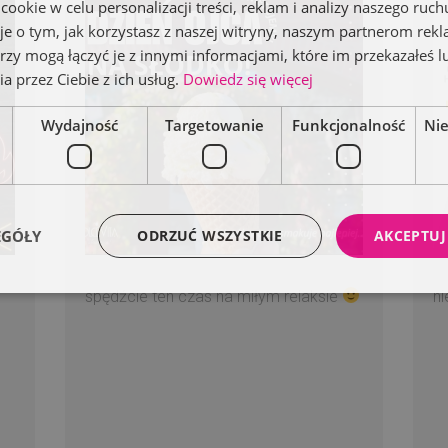
okie w celu personalizacji treści, reklam i analizy naszego ru
je o tym, jak korzystasz z naszej witryny, naszym partnerom re
rzy mogą łączyć je z innymi informacjami, które im przekazałeś l
a przez Ciebie z ich usług.
Dowiedz się więcej
Wydajność
Targetowanie
Funkcjonalność
Ni
EGÓŁY
ODRZUĆ WSZYSTKIE
AKCEPTUJ
spędźcie ten czas na miłym relaksie
n