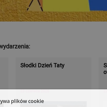
wydarzenia:
Słodki Dzień Taty
S
o
23 czerwca 2026
2
żywa plików cookie