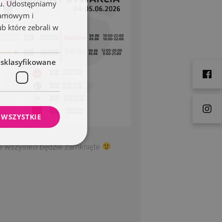
chu. Udostępniamy
klamowym i
ub które zebrali w
esklasyfikowane
 WSZYSTKIE
ie wszystko będzie zamknięte