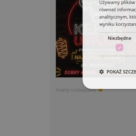
Używamy plików co
również informac
analitycznym, któ
wyniku korzystani
Niezbędne
POKAŻ SZCZ
mamy rozwiązanie