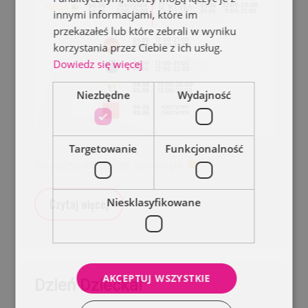
innymi informacjami, które im
przekazałeś lub które zebrali w wyniku
korzystania przez Ciebie z ich usług.
Dowiedz się więcej
Niezbędne
Wydajność
Targetowanie
Funkcjonalność
nie wszystko będzie zamknięte
Niesklasyfikowane
Czytaj więcej
AKCEPTUJ WSZYSTKIE
Dzień Dziecka!