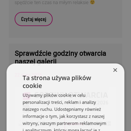
spędźcie ten czas na miłym relaksie
Czytaj więcej
Sprawdźcie godziny otwarcia
naszej galerii
×
22 maja 2026
Ta strona używa plików
cookie
Używamy plików cookie w celu
personalizacji treści, reklam i analizy
naszego ruchu. Udostępniamy również
informacje o tym, jak korzystasz z naszej
witryny, naszym partnerom reklamowym
i analitycznym, którzy mogą łączyć je z